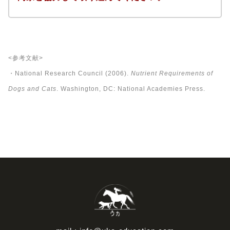
<参考文献>
・National Research Council (2006).
Nutrient Requirements of
Dogs and Cats
. Washington, DC: National Academies Press.