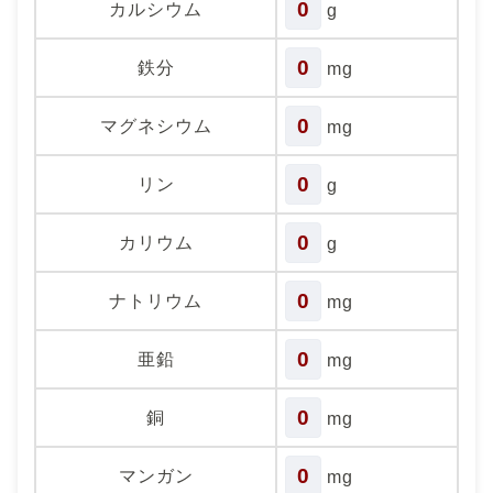
0
カルシウム
g
0
鉄分
mg
0
マグネシウム
mg
0
リン
g
0
カリウム
g
0
ナトリウム
mg
0
亜鉛
mg
0
銅
mg
0
マンガン
mg